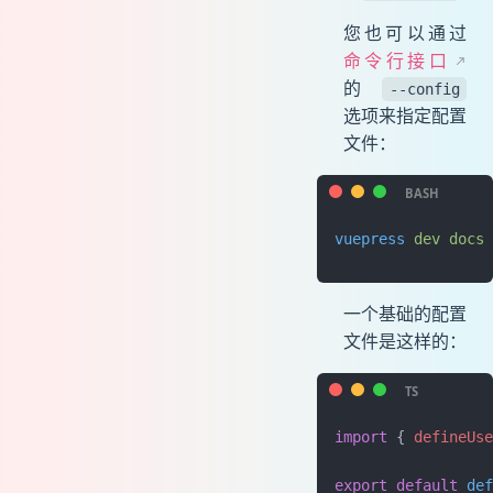
您也可以通过
命令行接口
的
--config
选项来指定配置
文件：
vuepress
 dev
 docs
 
一个基础的配置
文件是这样的：
import
 { 
defineUse
export
 default
 def