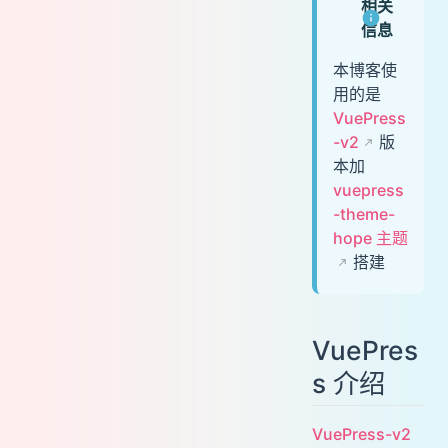
相关
快速搭建
信息
依赖环境
本博客使
手动安装
用的是
配置
VuePress
配置文件
-v2
版
页面
本加
vuepress
路由
-theme-
Frontmatter
hope 主题
静态资源
搭建
相对路径
Public 文件
多语言支持
VuePres
站点多语言配置
s 介绍
主题多语言配置
GitHub Pages 部署
VuePress-v2
设置正确的 base 选项