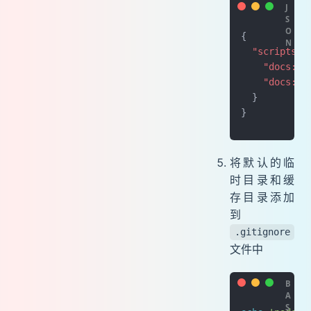
{
  "scripts"
:
    "docs:de
    "docs:bu
  }
}
将默认的临
时目录和缓
存目录添加
到
.gitignore
文件中