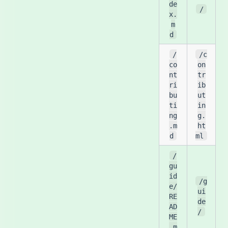
de
/
x.
m
d
/
/c
co
on
nt
tr
ri
ib
bu
ut
ti
in
ng
g.
.m
ht
d
ml
/
gu
id
/g
e/
ui
RE
de
AD
/
ME
.m