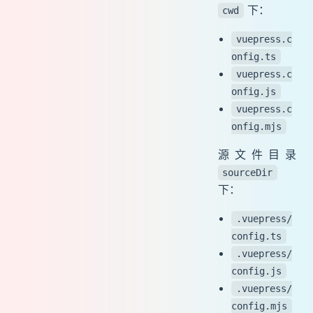
下：
cwd
vuepress.c
onfig.ts
vuepress.c
onfig.js
vuepress.c
onfig.mjs
源文件目录
sourceDir
下：
.vuepress/
config.ts
.vuepress/
config.js
.vuepress/
config.mjs