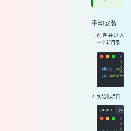
手动安装
创建并进入
一个新目录
mkdir
 vuepre
cd
 vuepress-
初始化项目
pnpm
yarn
git
 init