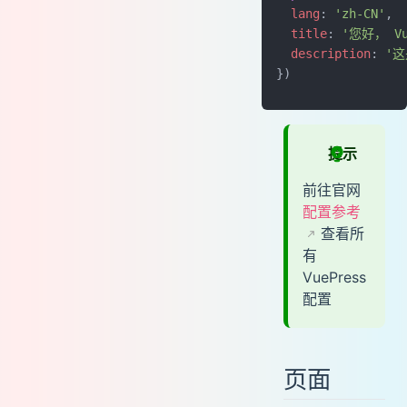
  lang
: 
'zh-CN'
,
  title
: 
'您好， Vu
  description
: 
'这
})
提示
前往官网
配置参考
查看所
有
VuePress
配置
页面