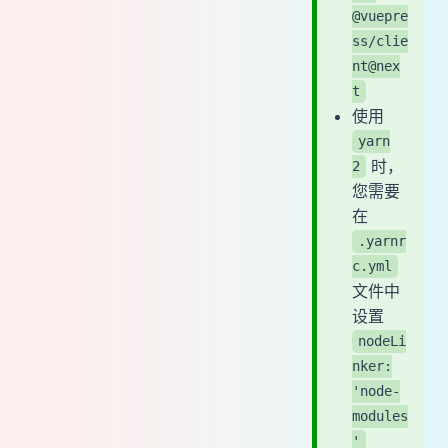
@vuepre
ss/clie
nt@nex
t
使用
yarn
时，
2
您需要
在
.yarnr
c.yml
文件中
设置
nodeLi
nker:
'node-
modules
'