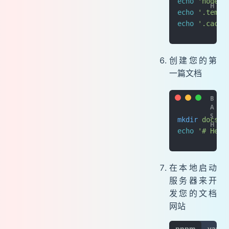
echo
 'node_m
echo
 '.temp'
echo
 '.cache
创建您的第
一篇文档
mkdir
 docs
echo
 '# Hell
在本地启动
服务器来开
发您的文档
网站
pnpm
yarn