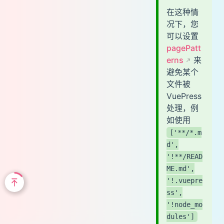
在这种情
况下，您
可以设置
pagePatt
erns
来
避免某个
文件被
VuePress
处理，例
如使用
['**/*.m
d',
'!**/READ
ME.md',
'!.vuepre
ss',
'!node_mo
dules']