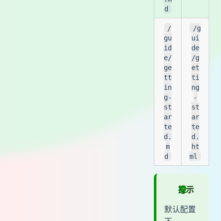
d
/
/g
gu
ui
id
de
e/
/g
ge
et
tt
ti
in
ng
g-
-
st
st
ar
ar
te
te
d.
d.
m
ht
d
ml
提示
默认配置
下，