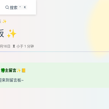
搜索
⌃
K
板 ✨
板 ✨
2月16日
小于 1 分钟
博主留言✨📒
迎来到留言板~