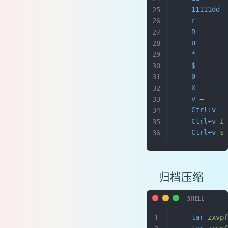
    11111dd
 
    r
      
    R
      
    u
      
    *
      
    $
       
    0
       
    X
       
    v
 =
     
    Ctrl+v
  
    Ctrl+v
 I
    Ctrl+v
 s
归档压缩
    tar
 zxvp