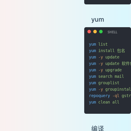
yum
yum
 list
        
yum
 install
 包名
 
yum
 -y
 update
   
yum
 -y
 update
 软件
yum
 -y
 upgrade
  
yum
 search
 mail
  
yum
 grouplist
    
yum
 -y
 groupinstal
repoquery
 -ql
 gstr
yum
 clean
 all
    
编译