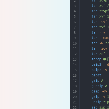
    tar
 zcvp
    tar
 zcf
 
    tar
 ztvp
    tar
 xvf
 
    tar
 -cvf
    tar
 tvf
 
    tar
 -rvf
    tar
 --ex
    tar
 -N
 "
    tar
 -zcv
    tar
 zcf
 
    zgrep
 字
    bzip2
  -
    bzip2
 -v
    bzcat
   
    gzip
 A
  
    gunzip
 A
    gzip
 -dv
    gzip
 -v
 
    unzip
 zi
    zip
 zip.