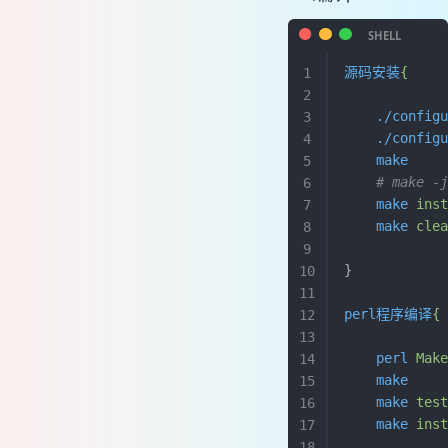
源码安装
{
    ./config
    ./config
    make
    
    # make
    make
 ins
    make
 cle
}
perl程序编译
{
    perl
 Mak
    make
    make
 tes
    make
 ins