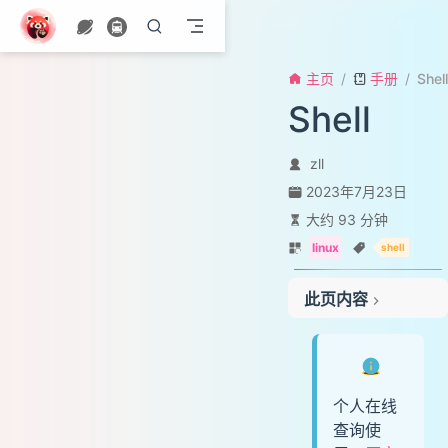
跳至主要內容
主页
手册
Shell
Shell
zll
文件
2023年7月23日
基础命令
大约 93 分钟
sort排序
linux
shell
find查找
vim编辑
此页内容
归档压缩
文件ACL控制
git操作
🔔
rm删除文件恢复
个人在线
软件
查询使
rpm