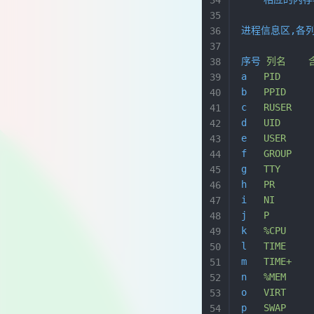
进程信息区,各
序号
 列名
   
a
   PID
     
b
   PPID
    
c
   RUSER
   
d
   UID
    
e
   USER
   
f
   GROUP
  
g
   TTY
   
h
   PR
     
i
   NI
    
j
   P
     
k
   %CPU
   
l
   TIME
   
m
   TIME+
  
n
   %MEM
   
o
   VIRT
   
p
   SWAP
   