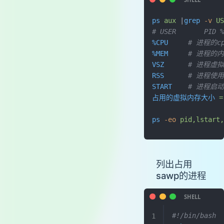
ps
 aux
 |
grep
 -v
 US
# USER       PID %
%CPU
     # 进程的
%MEM
     # 进程的
VSZ
      # 进
RSS
      # 进
START
    # 进程
占用的虚拟内存大小
 =
ps
 -eo
 pid,lstart,
列出占用
sawp的进程
#!/bin/bash