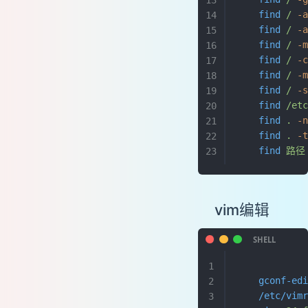
检测软件包是否存在
    find
 /
 -
游戏维护菜单-修改配置文件
    find
 /
 -
keepalive剔除后端服务
    find
 /
 -
    find
 /
 -
抓取系统中负载最高的进程
    find
 /
 -
申诉中国反垃圾邮件联盟黑名单
    find
 /
 -
Web Server in Awk
    find
 /et
经验
    find
 .
 -
    find
 .
 -
原文
    find
 路径
vim编辑
    gconf-ed
    /etc/vim