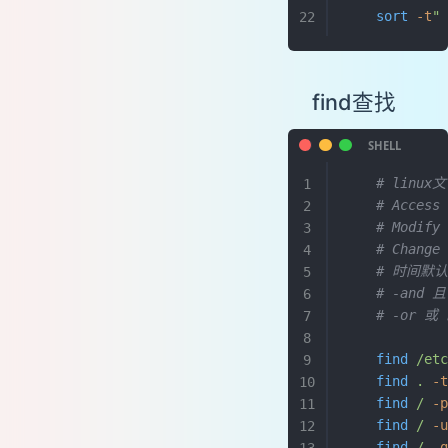
    sort
 -t
"
取用户的根目录
远程打包
把汉字转成encode格式
find查找
把目录带有大写字母的文件名改为全部小写
查找连续多行，在不连续的行前插入
查询数据库其它引擎
    # linu
批量修改数据库引擎
    # Acces
将shell取到的数据插入mysql数据库
    # Modi
两日期间隔天数
    # Cha
while执行ssh只循环一次
    # 时间
    # -and
ssh批量执行命令
    # -or
在同一位置打印字符
多进程后台并发简易控制
    find
 /et
shell并发
    find
 .
 -
    find
 /
 -
shell并发函数
    find
 /
 -
函数
    find
 /
 -