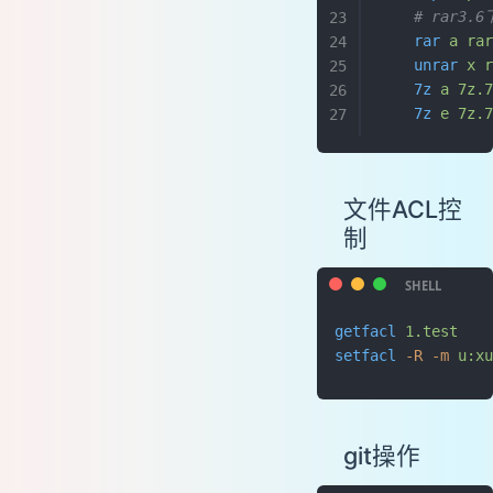
    # rar3.6
    rar
 a
 ra
    unrar
 x
 
    7z
 a
 7z.
    7z
 e
 7z.
文件ACL控
制
getfacl
 1.test
   
setfacl
 -R
 -m
 u:xu
git操作