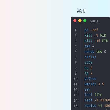
常用
ps
 -eaf
    
kill
 -9
 PID
 
kill
 -15
 PID
cmd
 &       
nohup
 cmd
 & 
ctrl+z
     
jobs
       
bg
 2
       
fg
 2
       
pstree
      
vmstat
 1
 9
  
sar
        
lsof
 file
  
lsof
 -i:3276
renice
 +1
 18