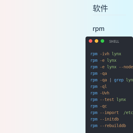
软件
rpm
rpm
 -ivh
 lynx
    
rpm
 -e
 lynx
      
rpm
 -e
 lynx
 --node
rpm
 -qa
         
rpm
 -qa
 | 
grep
 lyn
rpm
 -ql
         
rpm
 -Uvh
        
rpm
 --test
 lynx
  
rpm
 -qc
         
rpm
 --import
  /etc
rpm
 --initdb
     
rpm
 --rebuilddb
  