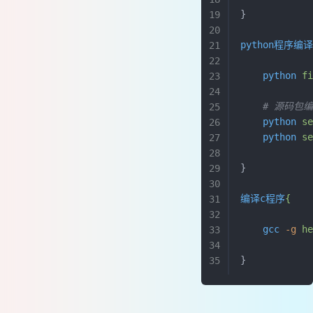
}
python程序编
    python
 f
    # 源码包
    python
 s
    python
 s
}
编译c程序
{
    gcc
 -g
 h
}