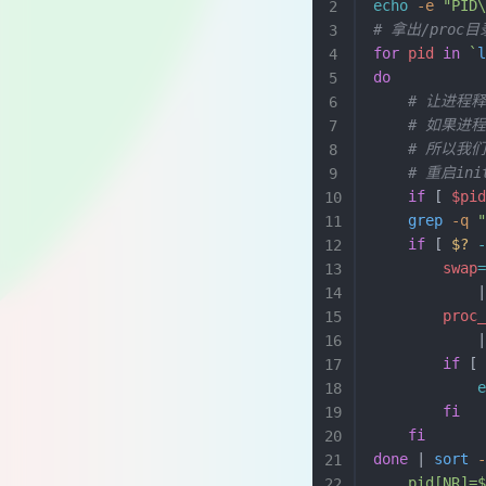
echo
 -e
 "PID
# 拿出/pro
for
 pid
 in
 `
do
    # 让进
    # 如
    # 所以
    # 重启
    if
 [ 
$pi
    grep
 -q
 
    if
 [ 
$?
 
        swap
            
        proc
            
        if
 [
            
        fi
    fi
done
 | 
sort
 
    pid[NR]=