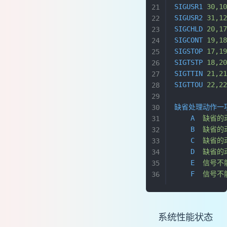
SIGUSR1
 30,1
SIGUSR2
 31,1
SIGCHLD
 20,1
SIGCONT
 19,1
SIGSTOP
 17,1
SIGTSTP
 18,2
SIGTTIN
 21,2
SIGTTOU
 22,2
缺省处理动作一
    A
  缺省
    B
  缺省
    C
  缺省
    D
  缺省
    E
  信号不
    F
  信号不
系统性能状态