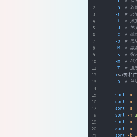
    -t
  # 
tclsh
    -n
  # 
expect交互
    -r
  # 
实例
    -f
  # 
    -d
  # 
从1叠加到100
    -c
  # 
判断参数是否为空-空退出并打印null
    -b
  # 
循环数组
    -M
  # 
判断路径
    -k
  # 指
找出出现次数最多
    -m
  # 
    -T
  # 
判断脚本参数是否正确
    +
<起始栏位
正则匹配邮箱
    -o
  # 
打印表格
判断日期是否合法
    sort
 -n
 
    sort
 -nr
打印日期段所有日期
    sort
 -u
 
数学计算的小算法
    sort
 -m
 
多行合并
    sort
 -n
 
横竖转换
    sort
 -n
 
    sort
 -k
 
竖行转横行