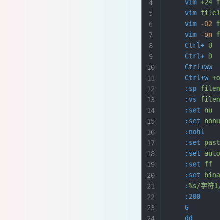
    vim
 +24
 
    vim
 file
    vim
 -O2
 
    vim
 -on
 
    Ctrl+
 U
 
    Ctrl+
 D
 
    Ctrl+ww
 
    Ctrl+w
 +
    :sp
 file
    :vs
 file
    :set
 nu
 
    :set
 non
    :nohl
   
    :set
 pas
    :set
 aut
    :set
 ff
 
    :set
 bin
    :
%s/字符1
    :200
    
    G
       
    dd
     