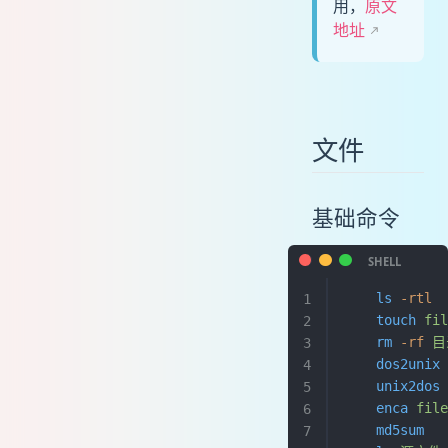
用，
原文
yum
地址
编译
系统
基础命令
开机启动脚本顺序
文件
进程管理
日志管理
selinux
基础命令
系统信息
硬件信息
limits.conf
    ls
 -rtl
 
libc.so故障修复
    touch
 fi
    rm
 -rf
 
sudo
    dos2unix
iptables
    unix2dos
网络
    enca
 fil
常用
    md5sum
  