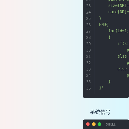
    size[NR]
    name[NR]
}
END{
    for(id=1
    {
        if(s
            
        else
            
        else
            
    }
}'
系统信号