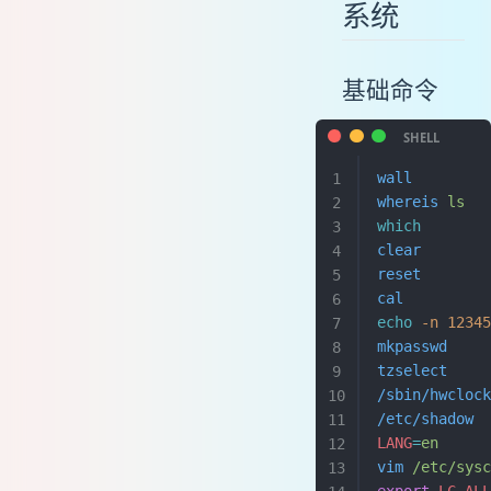
系统
基础命令
wall
       
whereis
 ls
  
which
      
clear
       
reset
       
cal
         
echo
 -n
 1234
mkpasswd
    
tzselect
    
/sbin/hwcloc
/etc/shadow
 
LANG
=
en
     
vim
 /etc/sys