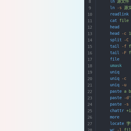
    ln
 源文件
网卡流量查看
    ln
 -s
 源
ss
    readlink
ssh
    cat
 file
路由
    head
    
    head
 -c
 
磁盘
    split
 -C
常用
    tail
 -f
 
IO系能
    tail
 -F
 
iotop
    file
    
    umask
   
新硬盘挂载
    uniq
    
2T和16T分区
    uniq
 -c
 
raid原理
    uniq
 -u
 
用户
    paste
 a
 
恢复密码
    paste
 -d
    paste
 -s
特殊权限
    chattr
 +
脚本
    more
    
正则表达式
    locate
 
流程结构
    wc
 -l
 fi