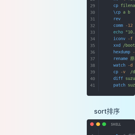
    cp
 filen
变量
    \cp
 a
 b
 
test判断
    rev
    
重定向
    comm
 -12
运算符
    echo
 "10
    iconv
 -f
数学运算
    xxd
 /boo
grep
    hexdump
 
tr
    rename
 
seq
    watch
 -d
    cp
 -v
  /
trap
    diff
 suz
awk
    patch
 su
sed
xargs
dialog菜单
sort排序
select菜单
shift
getopts