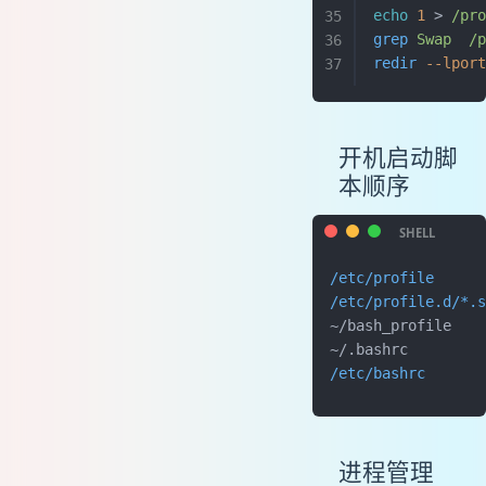
echo
 1
 > 
/pr
grep
 Swap
  /
redir
 --lpor
开机启动脚
本顺序
/etc/profile
/etc/profile.d/*.s
~/bash_profile
~/.bashrc
/etc/bashrc
进程管理