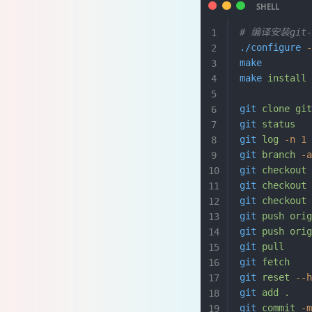
# 编译安装git-1
./configure
 
make
make
 install
git
 clone
 gi
git
 status
  
git
 log
 -n
 1
git
 branch
 -
git
 checkout
git
 checkout
git
 checkout
git
 push
 ori
git
 push
 ori
git
 pull
    
git
 fetch
   
git
 reset
 --
git
 add
 .
   
git
 commit
 -