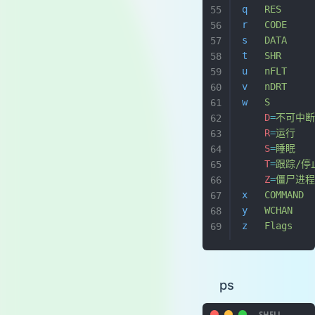
q
   RES
    
r
   CODE
   
s
   DATA
   
t
   SHR
    
u
   nFLT
   
v
   nDRT
   
w
   S
      
    D
=
不可中
    R
=
运行
    S
=
睡眠
    T
=
跟踪/停
    Z
=
僵尸进
x
   COMMAND
 
y
   WCHAN
  
z
   Flags
  
ps