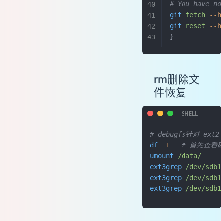
# You have n
git
 fetch
 --
git
 reset
 --
}
rm删除文
件恢复
# debugfs针对 ext2
df
 -T
   # 首先查
umount
 /data/
   
ext3grep
 /dev/sdb1
ext3grep
 /dev/sdb1
ext3grep
 /dev/sdb1