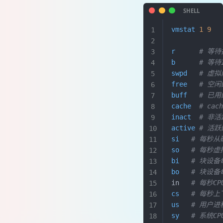
vmstat
 1
 9
r
      #
b
      # 
swpd
   # 
free
   # 
buff
   # 已
cache
  # c
inact
  # 非
active
 # 活
si
   # 每
so
   # 每
bi
   # 块
bo
   # 块
in   
# 每秒C
cs
   # 每
us
   # 用户
sy
   # 系统