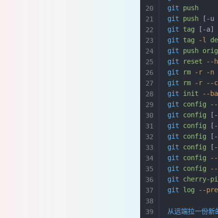
git
 push
    
git
 push
 [-u
git
 tag
 [-a]
git
 tag
 -l
 d
git
 push
 ori
git
 reset
 --
git
 rm
 -r
 -n
git
 rm
 -r
 --
git
 init
 --b
git
 config
 -
git
 config
 [
git
 config
 [
git
 config
 [
git
 config
 [
git
 config
 -
git
 config
 -
git
 cherry-p
git
 log
 --pr
从远端拉一份新