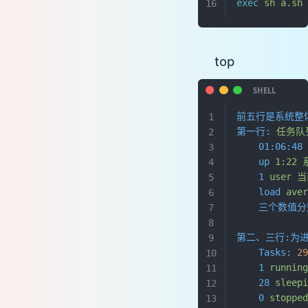
exec
 sh
 a.sh
top
前五行是系统整
第一行:
 任务队
    01:06:48
    up
 1:22
 
    1
 user
 
    load
 ave
    三个数值
第二、三行:为
    Tasks:
 2
    1
 runnin
    28
 sleep
    0
 stoppe