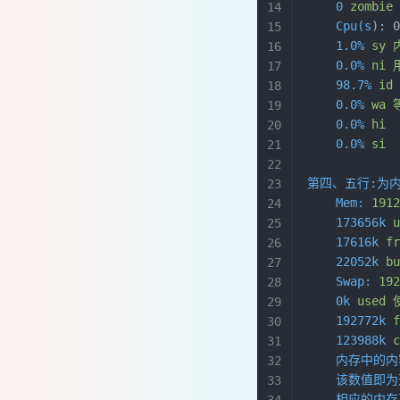
    0
 zombie
    Cpu(s
): 
    1.0%
 sy
 
    0.0%
 ni
 
    98.7%
 id
    0.0%
 wa
 
    0.0%
 hi
    0.0%
 si
第四、五行:为
    Mem:
 191
    173656k
 
    17616k
 f
    22052k
 b
    Swap:
 19
    0k
 used
 
    192772k
 
    123988k
 
    内存中
    该数值
    相应的