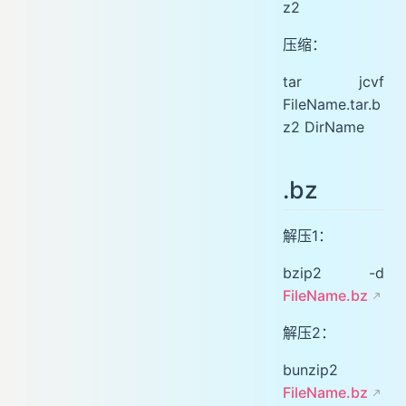
z2
压缩：
tar jcvf
FileName.tar.b
z2 DirName
.bz
解压1：
bzip2 -d
FileName.bz
解压2：
bunzip2
FileName.bz