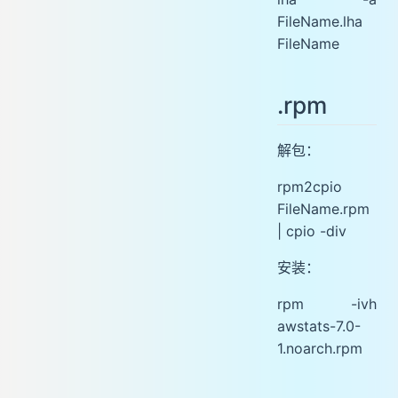
FileName.lha
FileName
.rpm
解包：
rpm2cpio
FileName.rpm
| cpio -div
安装：
rpm -ivh
awstats-7.0-
1.noarch.rpm