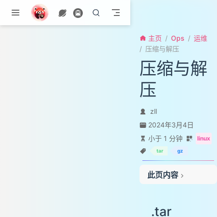
跳至主要內容
主页
Ops
运维
压缩与解压
压缩与解
压
zll
2024年3月4日
小于 1 分钟
linux
tar
gz
此页内容
.tar
.gz
.tar
.tar.gz 和 .tgz