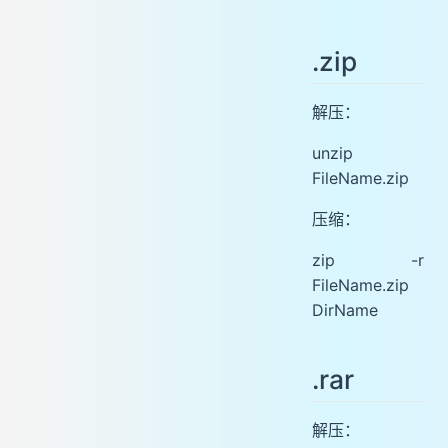
.zip
解压：
unzip
FileName.zip
压缩：
zip -r
FileName.zip
DirName
.rar
解压：