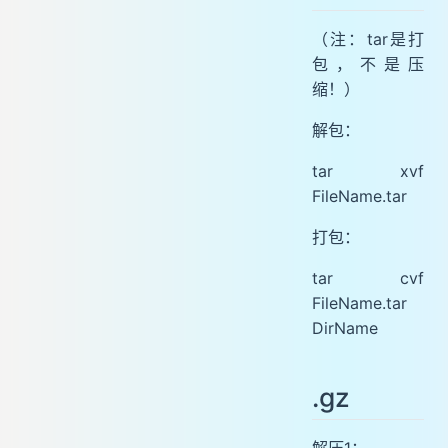
tar 与 find 结合使用
（注：tar是打
.bz2
包，不是压
.tar.bz2
缩！）
.bz
解包：
.tar.bz
.Z
tar xvf
.tar.Z
FileName.tar
.zip
打包：
.rar
.lha
tar cvf
.rpm
FileName.tar
DirName
.gz
解压1：