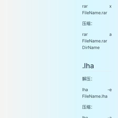
rar x
FileName.rar
压缩：
rar a
FileName.rar
DirName
.lha
解压：
lha -e
FileName.lha
压缩：
lha -a