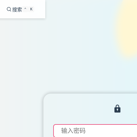
搜索
⌃
K