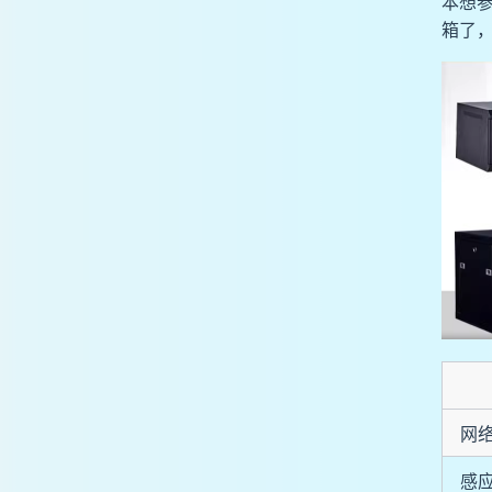
本想
箱了，
网
感应