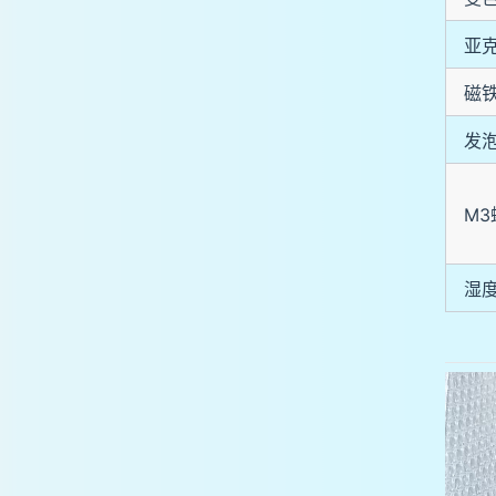
亚
磁
发
M
湿