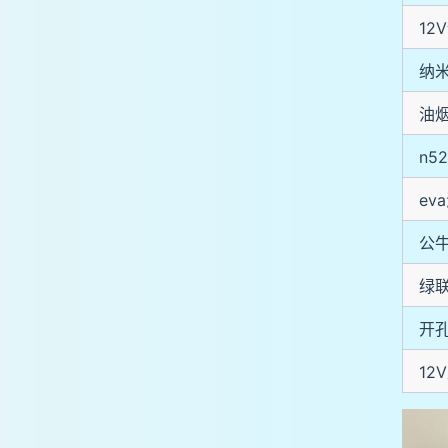
12
纳
油
n5
ev
公
绿
开
12