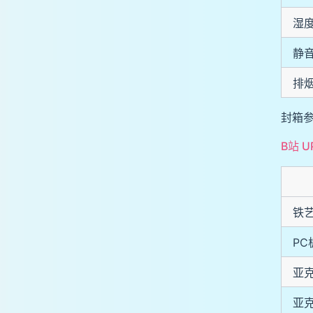
湿
静
排
封箱
B站 
铁
PC
亚
亚