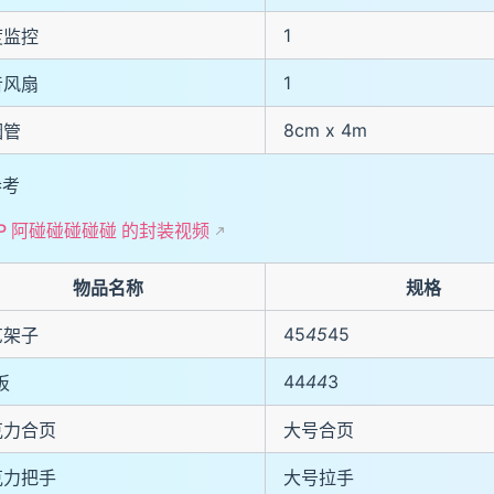
1
度监控
1
音风扇
8cm x 4m
烟管
参考
UP 阿碰碰碰碰碰 的封装视频
物品名称
规格
45
45
45
艺架子
44
44
3
板
克力合页
大号合页
克力把手
大号拉手