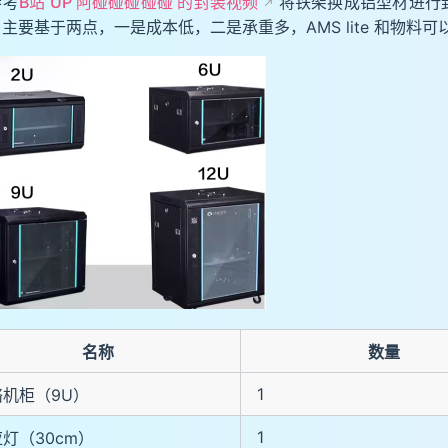
参考
B站 UP 阿碰碰碰碰碰 的封装视频
将铁架换成铝型材进行
主要基于两点，一是成本低，二是承重多，AMS lite 和物料
名称
数量
1
络机柜（9U）
1
灯（30cm）