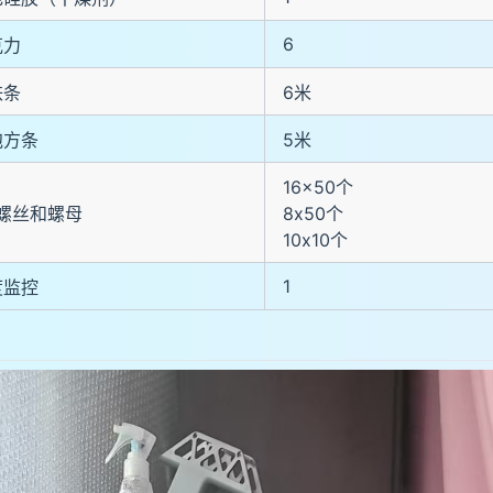
6
克力
铁条
6米
泡方条
5米
16x50个
3螺丝和螺母
8x50个
10x10个
1
度监控