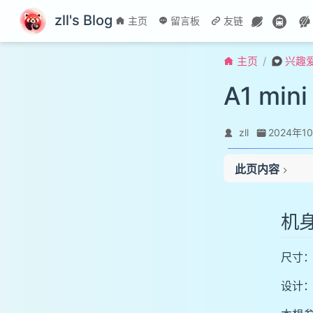
跳至主要內容
zll's Blog
主页
留言板
友链
主页
兴趣
A1 min
zll
2024年1
此页内容
机身封箱
物料干燥箱
机
尺寸：4
设计：