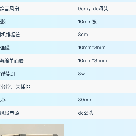
V静音风扇
9cm，dc母头
米胶
10mm宽
8cm
烟机排烟管
10mm*3mm
2强磁
10mm*3 mm
a海绵单面胶
8w
牛酷毙灯
联分控开关插排
80mm
孔器
V风扇电源
dc公头