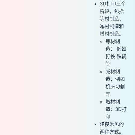
软件
3D打印三个
阶段，包括
工具准备
等材制造、
测量
减材制造和
拆支撑
增材制造。
防翘边
等材制
粘合
造： 例如
表面处理
打铁 铁锅
上色
等
保养
减材制
造：例如
机床切割
等
增材制
造：3D打
印
建模常见的
两种方式。