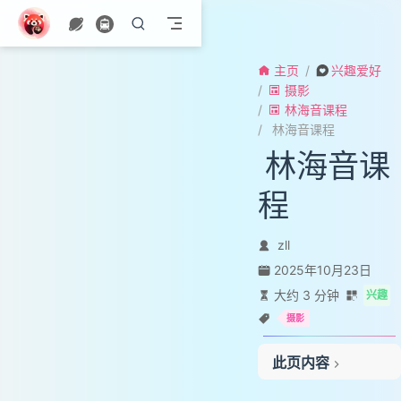
跳至主要內容
主页
兴趣爱好
摄影
林海音课程
林海音课程
林海音课
程
zll
2025年10月23日
大约 3 分钟
兴趣
摄影
此页内容
景别