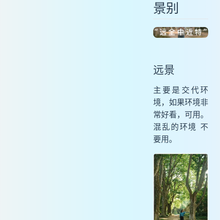
景别
远景
全景
中景
近景
特写
远景
空镜
景深
主要是交代环
境，如果环境非
人像旅拍
常好看，可用。
当地特色店铺
混乱的环境 不
建筑物合拍
要用。
生活化场景（超市）
纵深感照片